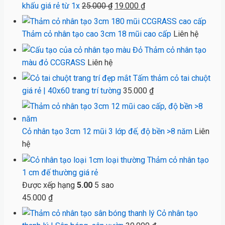
Giá
Giá
khấu giá rẻ từ 1x
25.000
₫
19.000
₫
gốc
hiện
là:
tại
Thảm cỏ nhân tạo cao 3cm 18 mũi cao cấp
Liên hệ
25.000 ₫.
là:
Thảm cỏ nhân tạo
19.000 ₫.
màu đỏ CCGRASS
Liên hệ
Tấm thảm cỏ tai chuột
giá rẻ | 40x60 trang trí tường
35.000
₫
Cỏ nhân tạo 3cm 12 mũi 3 lớp đế, độ bền >8 năm
Liên
hệ
Thảm cỏ nhân tạo
1 cm đế thường giá rẻ
Được xếp hạng
5.00
5 sao
45.000
₫
Cỏ nhân tạo