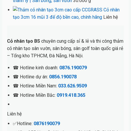
thanh lý | Sân bóng, sân vườn
30.000
₫
Cỏ nhân
tạo 3cm 16 mũi 3 đế độ bền cao, chính hãng
Liên hệ
Cỏ nhân tạo BS
chuyên cung cấp sỉ & lẻ và thi công thảm
cỏ nhân tạo sân vườn, sân bóng, sân golf toàn quốc giá rẻ
– Tổng kho TPHCM, Đà Nẵng, Hà Nội.
☎ Hotline kinh doanh:
0876.190079
☎ Hotline dự án:
0856.190078
☎ Hotline Miền Nam:
033.626.9509
☎ Hotline Miền Bắc:
0919.418.365
Liên hệ
✅Hotline:
0876190079