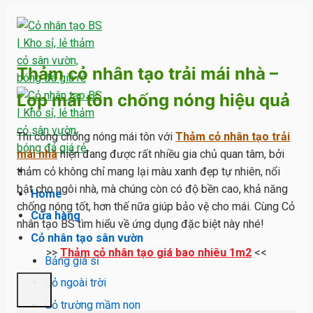
Skip
to
content
Thảm cỏ nhân tạo trải mái nhà –
Lợp mái tôn chống nóng hiệu quả
Thi công chống nóng mái tôn với
Thảm cỏ nhân tạo trải
mái nhà
hiện đang được rất nhiều gia chủ quan tâm, bởi
thảm cỏ không chỉ mang lại màu xanh đẹp tự nhiên, nổi
bật cho ngôi nhà, mà chúng còn có độ bền cao, khả năng
Home
chống nóng tốt, hơn thế nữa giúp bảo vệ cho mái. Cùng Cỏ
Cửa hàng
nhân tạo BS tìm hiểu về ứng dụng đặc biệt này nhé!
Cỏ nhân tạo sân vườn
>>
Thảm cỏ nhân tạo giá bao nhiêu 1m2
<<
Bảng giá sỉ
Cỏ ngoài trời
Cỏ trường mầm non