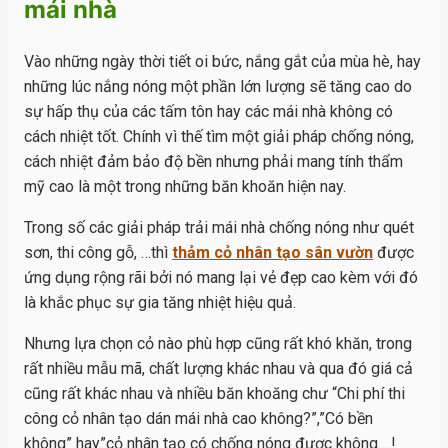
mái nhà
Vào những ngày thời tiết oi bức, nắng gắt của mùa hè, hay
những lúc nắng nóng một phần lớn lượng sẽ tăng cao do
sự hấp thụ của các tấm tôn hay các mái nhà không có
cách nhiệt tốt. Chính vì thế tìm một giải pháp chống nóng,
cách nhiệt đảm bảo độ bền nhưng phải mang tính thẩm
mỹ cao là một trong những băn khoăn hiện nay.
Trong số các giải pháp trải mái nhà chống nóng như quét
sơn, thi công gỗ, …thì
thảm cỏ nhân tạo sân vườn
được
ứng dụng rộng rãi bởi nó mang lại vẻ đẹp cao kèm với đó
là khắc phục sự gia tăng nhiệt hiệu quả.
Nhưng lựa chọn cỏ nào phù hợp cũng rất khó khăn, trong
rất nhiều mẫu mã, chất lượng khác nhau và qua đó giá cả
cũng rất khác nhau và nhiều băn khoăng chư “Chi phí thi
công cỏ nhân tạo dán mái nhà cao không?”,”Có bền
không” hay”cỏ nhân tạo có chống nóng được không….!