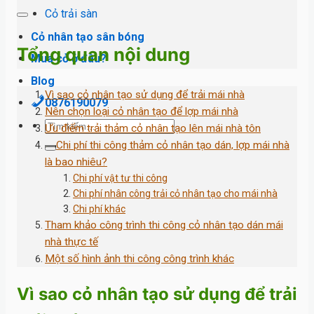
Cỏ trải sàn
Cỏ nhân tạo sân bóng
Tổng quan nội dung
Mua cỏ ở đâu?
Blog
Vì sao cỏ nhân tạo sử dụng để trải mái nhà
0876190079
Nên chọn loại cỏ nhân tạo để lợp mái nhà
Tìm
Ưu điểm trải thảm cỏ nhân tạo lên mái nhà tôn
kiếm:
Chi phí thi công thảm cỏ nhân tạo dán, lợp mái nhà
là bao nhiêu?
Chi phí vật tư thi công
Chi phí nhân công trải cỏ nhân tạo cho mái nhà
Chi phí khác
Tham khảo công trình thi công cỏ nhân tạo dán mái
nhà thực tế
Một số hình ảnh thi công công trình khác
Vì sao cỏ nhân tạo sử dụng để trải