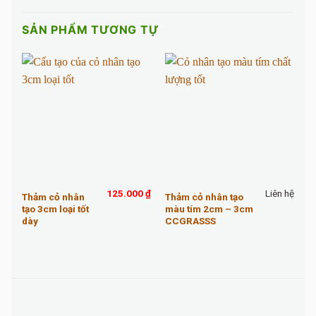
SẢN PHẨM TƯƠNG TỰ
125.000
₫
Liên hệ
Thảm cỏ nhân
Thảm cỏ nhân tạo
T
tạo 3cm loại tốt
màu tím 2cm – 3cm
m
dày
CCGRASSS