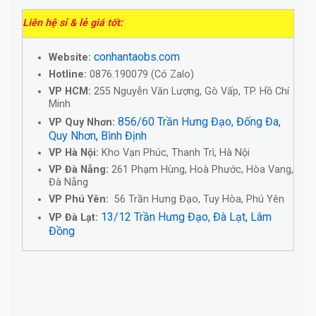
Liên hệ sỉ & lẻ giá tốt:
conhantaobs.com
Website:
Hotline:
0876.190079 (Có Zalo)
VP HCM:
255 Nguyễn Văn Lượng, Gò Vấp, TP. Hồ Chí
Minh
856/60 Trần Hưng Đạo, Đống Đa,
VP Quy Nhơn:
Quy Nhơn, Bình Định
VP Hà Nội:
Kho Vạn Phúc, Thanh Trì, Hà Nội
VP Đà Nẵng:
261 Phạm Hùng, Hoà Phước, Hòa Vang,
Đà Nẵng
VP Phú Yên:
56 Trần Hưng Đạo, Tuy Hòa, Phú Yên
13/12 Trần Hưng Đạo, Đà Lạt, Lâm
VP Đà Lạt:
Đồng