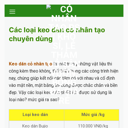
Skip
to
content
Các loại keo dán cỏ nhân tạo
chuyên dùng
Keo dán cỏ nhân tạo
là một trong những vật liệu thi
công kèm theo không thể thiếu trong các công trình hiện
nay, chúng giúp kết nối các tấm cỏ với nhau và cố định
vào mặt nền, mặt bằng thi công được chắc chắn và bền
đẹp. Vậy các loại keo dán phổ biến được sử dụng là
loại nào? mức giá ra sao?
Loại keo dán
Mức giá /kg
Keo dán Bujio
110.000 VNĐ/kg