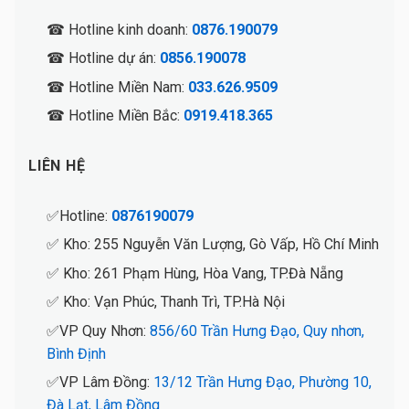
☎ Hotline kinh doanh:
0876.190079
☎ Hotline dự án:
0856.190078
☎ Hotline Miền Nam:
033.626.9509
☎ Hotline Miền Bắc:
0919.418.365
LIÊN HỆ
✅Hotline:
0876190079
✅ Kho: 255 Nguyễn Văn Lượng, Gò Vấp, Hồ Chí Minh
✅ Kho: 261 Phạm Hùng, Hòa Vang, TP.Đà Nẵng
✅ Kho: Vạn Phúc, Thanh Trì, TP.Hà Nội
✅VP Quy Nhơn:
856/60 Trần Hưng Đạo, Quy nhơn,
Bình Định
✅VP Lâm Đồng:
13/12 Trần Hưng Đạo, Phường 10,
Đà Lạt, Lâm Đồng