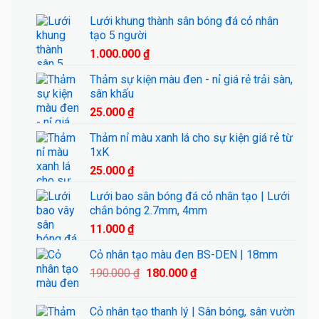
Lưới khung thành sân bóng đá cỏ nhân
tạo 5 người
1.000.000
₫
Thảm sự kiện màu đen - nỉ giá rẻ trải sàn,
sân khấu
25.000
₫
Thảm nỉ màu xanh lá cho sự kiện giá rẻ từ
1xK
25.000
₫
Lưới bao sân bóng đá cỏ nhân tạo | Lưới
chắn bóng 2.7mm, 4mm
11.000
₫
Cỏ nhân tạo màu đen BS-DEN | 18mm
Giá
Giá
190.000
₫
180.000
₫
gốc
hiện
là:
tại
Cỏ nhân tạo thanh lý | Sân bóng, sân vườn
190.000 ₫.
là: