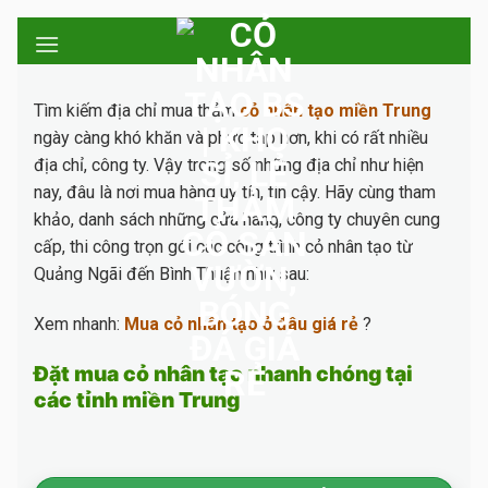
Skip
to
content
Tìm kiếm địa chỉ mua thảm
cỏ nhân tạo miền Trung
ngày càng khó khăn và phức tạp hơn, khi có rất nhiều
địa chỉ, công ty. Vậy trong số những địa chỉ như hiện
nay, đâu là nơi mua hàng uy tín, tin cậy. Hãy cùng tham
khảo, danh sách những cửa hàng, công ty chuyên cung
cấp, thi công trọn gói các công trình cỏ nhân tạo từ
Quảng Ngãi đến Bình Thuận như sau:
Xem nhanh:
Mua cỏ nhân tạo ở đâu giá rẻ
?
Đặt mua cỏ nhân tạo nhanh chóng tại
các tỉnh miền Trung