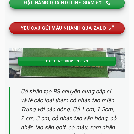
ĐẶT HÀNG QUA HOTLINE GIẢM 5%
YÊU CẦU GỬI MẪU NHANH QUA ZALO
HOTLINE: 0876.190079
Cỏ nhân tạo BS chuyên cung cấp sỉ
và lẻ các loại thảm cỏ nhân tạo miền
Trung với các dòng: Cỏ 1 cm, 1.5cm,
2 cm, 3 cm, cỏ nhân tạo sân bóng, cỏ
nhân tạo sân golf, cỏ màu, rơm nhân