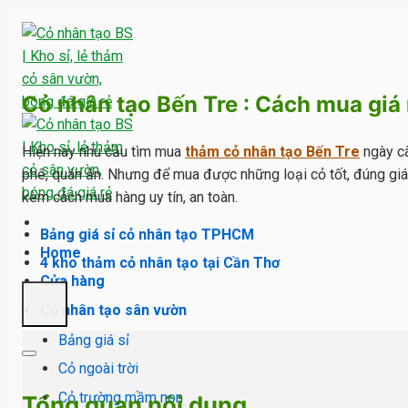
Skip
to
content
Cỏ nhân tạo Bến Tre : Cách mua giá
Hiện nay nhu cầu tìm mua
thảm cỏ nhân tạo Bến Tre
ngày cà
phê, quán ăn. Nhưng để mua được những loại cỏ tốt, đúng giá, g
kèm cách mua hàng uy tín, an toàn.
Bảng giá sỉ cỏ nhân tạo TPHCM
Home
4 kho thảm cỏ nhân tạo tại Cần Thơ
Cửa hàng
Cỏ nhân tạo sân vườn
Bảng giá sỉ
Cỏ ngoài trời
Cỏ trường mầm non
Tổng quan nội dung