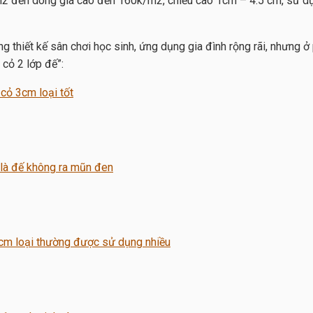
m2 đến dòng giá cao đến 160k/m2, chiều cao 1cm – 4.5 cm, sử dụn
ng thiết kế sân chơi học sinh, ứng dụng gia đình rộng rãi, nhưng 
 cỏ 2 lớp đế”: