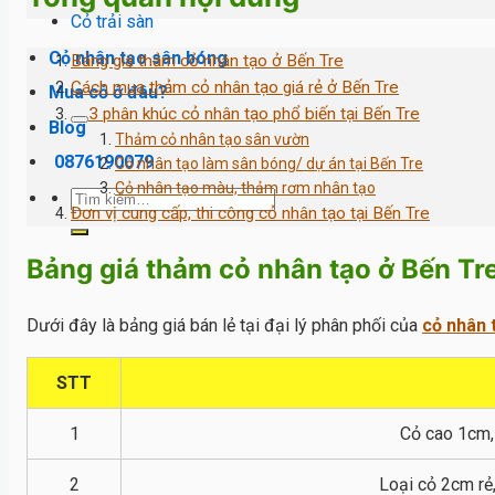
Cỏ trải sàn
Cỏ nhân tạo sân bóng
Bảng giá thảm cỏ nhân tạo ở Bến Tre
Cách mua thảm cỏ nhân tạo giá rẻ ở Bến Tre
Mua cỏ ở đâu?
3 phân khúc cỏ nhân tạo phổ biến tại Bến Tre
Blog
Thảm cỏ nhân tạo sân vườn
0876190079
Cỏ nhân tạo làm sân bóng/ dự án tại Bến Tre
Cỏ nhân tạo màu, thảm rơm nhân tạo
Tìm
Đơn vị cung cấp, thi công cỏ nhân tạo tại Bến Tre
kiếm:
Bảng giá thảm cỏ nhân tạo ở Bến Tr
Dưới đây là bảng giá bán lẻ tại đại lý phân phối của
cỏ nhân
STT
1
Cỏ cao 1cm,
2
Loại cỏ 2cm rẻ