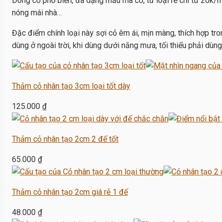
Dòng cỏ phổ biến, đa dạng mẫu mã cỏ, từ loại rẻ chỉ từ 20k/
nóng mái nhà…
Đặc điểm chính loại này sợi cỏ êm ái, mịn màng, thích hợp tro
dùng ở ngoài trời, khi dùng dưới nắng mưa, tối thiểu phải dùng
Thảm cỏ nhân tạo 3cm loại tốt dày
125.000
₫
Thảm cỏ nhân tạo 2cm 2 đế tốt
65.000
₫
Thảm cỏ nhân tạo 2cm giá rẻ 1 đế
48.000
₫