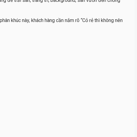
g để trải sàn, trang trí, background, sân vườn đến chống
ở phân khúc này, khách hàng cần nắm rõ “Cỏ rẻ thì không nên