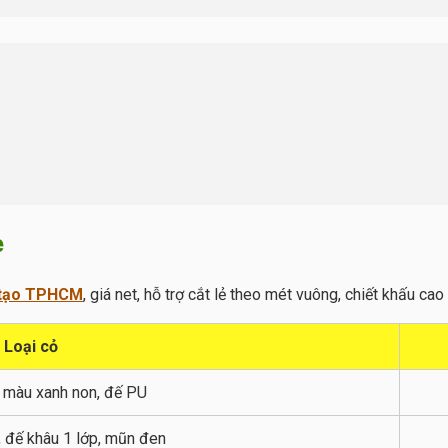
e
 tạo TPHCM
, giá net, hỗ trợ cắt lẻ theo mét vuông, chiết khấu ca
Loại cỏ
 màu xanh non, đế PU
, đế khâu 1 lớp, mũn đen