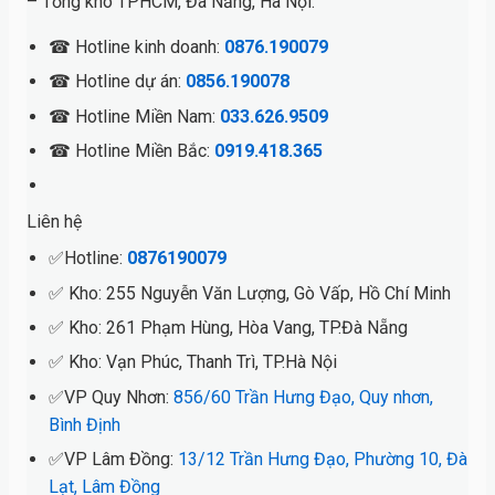
– Tổng kho TPHCM, Đà Nẵng, Hà Nội.
☎ Hotline kinh doanh:
0876.190079
☎ Hotline dự án:
0856.190078
☎ Hotline Miền Nam:
033.626.9509
☎ Hotline Miền Bắc:
0919.418.365
Liên hệ
✅Hotline:
0876190079
✅ Kho: 255 Nguyễn Văn Lượng, Gò Vấp, Hồ Chí Minh
✅ Kho: 261 Phạm Hùng, Hòa Vang, TP.Đà Nẵng
✅ Kho: Vạn Phúc, Thanh Trì, TP.Hà Nội
✅VP Quy Nhơn:
856/60 Trần Hưng Đạo, Quy nhơn,
Bình Định
✅VP Lâm Đồng:
13/12 Trần Hưng Đạo, Phường 10, Đà
Lạt, Lâm Đồng