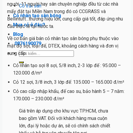
người, 11 người hay sân chuyên nghiệp đều từ các nhà
Cỏ trải sàn
mấy đặt tại Miền Nam trong đó có CCGRASS và
Cỏ nhân tạo sân bóng
Bellintuft…thương hiệu lớn, cung cấp giá tốt, đáp ứng nhu
Mua cỏ ở đâu?
cầu thực tế tại nước ta.
Blog
Về cơ bản giá bán cỏ nhân tạo sân bóng phụ thuộc vào
0876190079
mật độ sợi, loại đế, DTEX, khoảng cách hàng và đơn vị
Tìm
cung cấp:
kiếm:
Cỏ nhân tạo sợi 8 sợi, 5/8 inch, 2-3 lớp đế : 95.000 –
120.000 đ/m²
Cỏ 12 sợi, 3/8 inch, 3 lớp đế: 135.000 – 165.000 đ/m²
Cỏ cao cấp nhập khẩu, đế cao su, bảo hành 5 – 7 năm:
170.000 – 230.000 đ/m²
Giá trên áp dụng cho khu vực TP.HCM, chưa
bao gồm VAT. Đối với khách hàng mua cuộn
lớn, đại lý hoặc dự án, sẽ có chính sách chiết