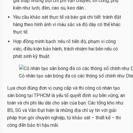
giá thấp nhưng đội chi phí vận chuyển, thi công, phụ
kiện như lưới, đèn, cao su, keo dán…
Yêu cầu khảo sát thực tế và báo giá chi tiết: tránh đặt
hàng theo hình ảnh vì màu sắc và độ dày có thể khác
thực tế.
Hợp đồng minh bạch: nêu rõ tiến độ, phạm vi công
việc, điều kiện bảo hành, trách nhiệm hai bên nếu có
phát sinh kỹ thuật.
Cỏ nhân tạo sân bóng đá có các thông số chính như Dt
Lựa chọn đúng đơn vị cung cấp và thi công cỏ nhân tạo
sân bóng tại TPHCM là yếu tố quyết định sự bền vững, an
toàn và chi phí lâu dài cho sân của bạn. Các tổng kho như
BS, SG và Văn Đạt hiện là những địa chỉ uy tín với giải
pháp trọn gói chuyên nghiệp, từ khảo sát – thiết kế – thi
công đến bảo trì hậu mãi.