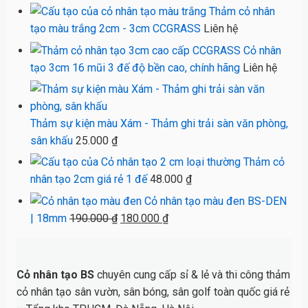
Thảm cỏ nhân
tạo màu trắng 2cm - 3cm CCGRASS
Liên hệ
Cỏ nhân
tạo 3cm 16 mũi 3 đế độ bền cao, chính hãng
Liên hệ
Thảm sự kiện màu Xám - Thảm ghi trải sàn văn phòng,
sân khấu
25.000
₫
Thảm cỏ
nhân tạo 2cm giá rẻ 1 đế
48.000
₫
Cỏ nhân tạo màu đen BS-DEN
Giá
Giá
| 18mm
190.000
₫
180.000
₫
gốc
hiện
là:
tại
190.000 ₫.
là:
Cỏ nhân tạo BS
chuyên cung cấp sỉ & lẻ và thi công thảm
180.000 ₫.
cỏ nhân tạo sân vườn, sân bóng, sân golf toàn quốc giá rẻ