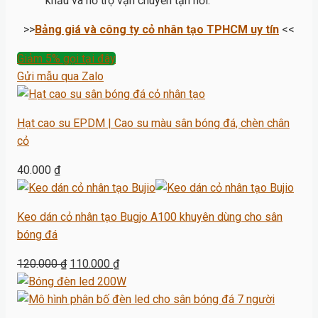
khấu và hỗ trợ vận chuyển tận nơi.
>>
Bảng giá và công ty cỏ nhân tạo TPHCM uy tín
<<
Giảm 5% gọi tại đây
Gửi mẫu qua Zalo
Hạt cao su EPDM | Cao su màu sân bóng đá, chèn chân
cỏ
40.000
₫
Keo dán cỏ nhân tạo Bugjo A100 khuyên dùng cho sân
bóng đá
Giá
Giá
120.000
₫
110.000
₫
gốc
hiện
là:
tại
120.000 ₫.
là: