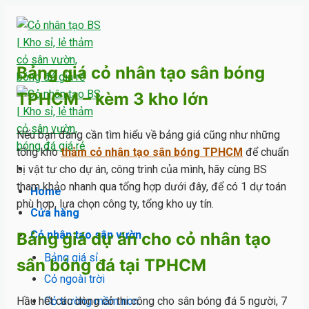
Skip
to
content
Bảng giá cỏ nhân tạo sân bóng
TPHCM – kèm 3 kho lớn
Nếu bạn đang cần tìm hiểu về bảng giá cũng như những
tổng kho
thảm cỏ nhân tạo sân bóng TPHCM
để chuẩn
bị vật tư cho dự án, công trình của mình, hãy cùng BS
tham khảo nhanh qua tổng hợp dưới đây, để có 1 dự toán
Home
phù hợp, lựa chọn công ty, tổng kho uy tín.
Cửa hàng
Cỏ nhân tạo sân vườn
Bảng giá dự án cho cỏ nhân tạo
Bảng giá sỉ
sân bóng đá tại TPHCM
Cỏ ngoài trời
Cỏ trường mầm non
Hầu hết các dòng cỏ thi công cho sân bóng đá 5 người, 7