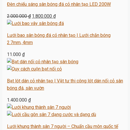
Đèn chiếu sáng sân bóng đá cỏ nhân tạo LED 200W
110.000 ₫.
Giá
Giá
2.000.000
₫
1.800.000
₫
gốc
hiện
là:
tại
Lưới bao sân bóng đá cỏ nhân tạo | Lưới chắn bóng
2.000.000 ₫.
là:
2.7mm, 4mm
1.800.000 ₫.
11.000
₫
Bạt lót dán cỏ nhân tạo | Vật tư thi công lót dán nối cỏ sân
bóng đá, sân vườn
1.400.000
₫
Lưới khung thành sân 7 người – Chuẩn cầu môn quốc tế