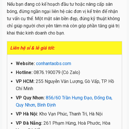
Nếu bạn đang có kế hoạch đầu tư hoặc nâng cấp sân
bóng, đừng ngần ngại liên hệ các đơn vị kể trên để nhận
tư vấn cụ thể. Một mặt sân bền đẹp, đúng kỹ thuật không
chỉ giúp người chơi yên tâm mà còn góp phần tăng giá trị
khai thác kinh doanh cho bạn.
Liên hệ sỉ & lẻ giá tốt:
Website:
conhantaobs.com
Hotline:
0876.190079 (Có Zalo)
VP HCM:
255 Nguyễn Văn Lượng, Gò Vấp, TP. Hồ
Chí Minh
VP Quy Nhơn:
856/60 Trần Hưng Đạo, Đống Đa,
Quy Nhơn, Bình Định
VP Hà Nội:
Kho Vạn Phúc, Thanh Trì, Hà Nội
VP Đà Nẵng:
261 Phạm Hùng, Hoà Phước, Hòa