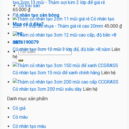
tạo 2cm 13 mũi - Thảm sợi kim 2 lớp đế giá rẻ
Cỏ trải sàn
65.000
₫
Cỏ nhân tạo sân bóng
Cỏ nhân tạo
Mua cỏ ở đâu?
2cm 11 mũi đế nhựa - Thảm giá rẻ cao 20mm
45.000
₫
Blog
0876190079
Cỏ nhân tạo 3cm 12 mũi 3 lớp đế, độ bền >8 năm
Liên
Tìm
hệ
kiếm:
Cỏ nhân tạo 3cm 15 mũi đế xanh chính hãng
Liên hệ
Cỏ nhân tạo 3cm 200 mũi siêu dày
Liên hệ
Danh mục sản phẩm
Cỏ giả
Cỏ màu
Cỏ nhân tạo màu