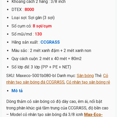
Khoảng cách 2 hàng : 3/8 inch
DTEX :
8000
Loại sợi: Sợi gân (3 sợi)
Số cụm cỏ:
8 sợi/cụm
Số mũi/md :
130
Hãng sản xuất :
CCGRASS
Màu sắc : 2 mét xanh đậm + 2 mét xanh non
Quy cách cuộn: 2 mét x 40 mét = 80m2
Số lớp đế: 3 lớp (PP + PE + NET)
SKU:
Maxeco-5001b080-bl
Danh mục:
Sân bóng
Thẻ:
Cỏ
nhân tạo sân bóng đá CCGRASS
,
Cỏ nhân tạo sân bóng rẻ
Mô tả
Dòng thảm cỏ sân bóng có độ dày cao, êm ái, nổi bật
trong phân khúc giá tầm trung của CCGRASS, độ bền cao
– Model cỏ nhân tạo sân bóng đá 3/8 icnh
Max-Eco-