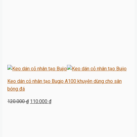
Keo dán cỏ nhân tạo Bugjo A100 khuyên dùng cho sân
bóng đá
Giá
Giá
120.000
₫
110.000
₫
gốc
hiện
là:
tại
120.000 ₫.
là:
110.000 ₫.