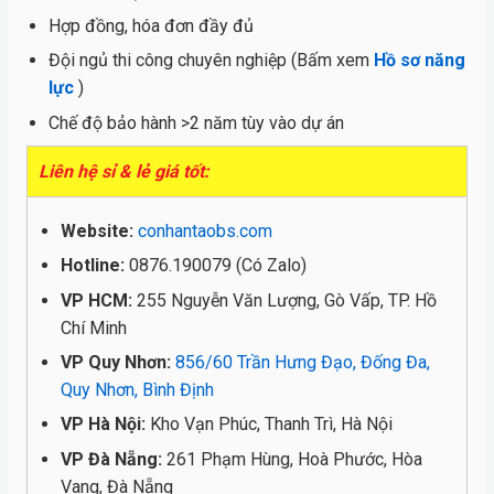
Hợp đồng, hóa đơn đầy đủ
Đội ngủ thi công chuyên nghiệp (Bấm xem
Hồ sơ năng
lực
)
Chế độ bảo hành >2 năm tùy vào dự án
Liên hệ sỉ & lẻ giá tốt:
Website:
conhantaobs.com
Hotline:
0876.190079 (Có Zalo)
VP HCM:
255 Nguyễn Văn Lượng, Gò Vấp, TP. Hồ
Chí Minh
VP Quy Nhơn:
856/60 Trần Hưng Đạo, Đống Đa,
Quy Nhơn, Bình Định
VP Hà Nội:
Kho Vạn Phúc, Thanh Trì, Hà Nội
VP Đà Nẵng:
261 Phạm Hùng, Hoà Phước, Hòa
Vang, Đà Nẵng