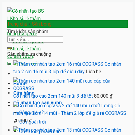
Skip
to
Trang chủ
/
Sân bóng
content
Tìm kiếm sản phẩm
Tìm
kiếm:
Sản phẩm ưa chuộng
Cỏ nhân
tạo 2 cm 16 mũi 3 lớp đế siêu dày
Liên hệ
Home
Cửa hàng
Cỏ nhân tạo cao 2cm 140 mũi 3 đế tốt
80.000
₫
Cỏ nhân tạo sân vườn
Cỏ
Bảng giá sỉ
nhân tạo 2cm 14 mũi - Thảm 2 lớp đế giá rẻ CCGRASS
70.000
₫
Cỏ ngoài trời
Cỏ nhân
Cỏ trường mầm non