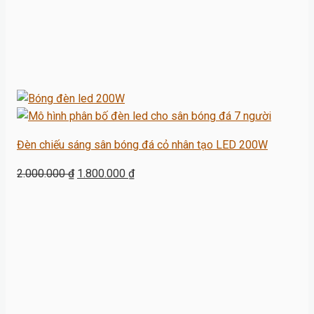
Đèn chiếu sáng sân bóng đá cỏ nhân tạo LED 200W
Giá
Giá
2.000.000
₫
1.800.000
₫
gốc
hiện
là:
tại
2.000.000 ₫.
là:
1.800.000 ₫.