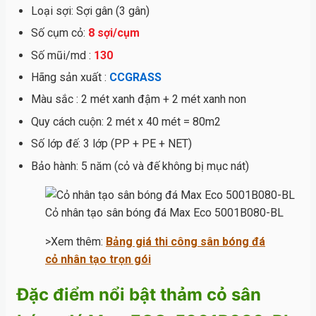
Loại sợi: Sợi gân (3 gân)
Số cụm cỏ:
8 sợi/cụm
Số mũi/md :
130
Hãng sản xuất :
CCGRASS
Màu sắc : 2 mét xanh đậm + 2 mét xanh non
Quy cách cuộn: 2 mét x 40 mét = 80m2
Số lớp đế: 3 lớp (PP + PE + NET)
Bảo hành: 5 năm (cỏ và đế không bị mục nát)
Cỏ nhân tạo sân bóng đá Max Eco 5001B080-BL
>Xem thêm:
Bảng giá thi công sân bóng đá
cỏ nhân tạo trọn gói
Đặc điểm nổi bật thảm cỏ sân