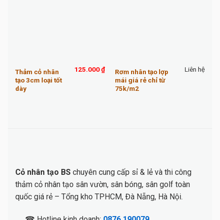
125.000
₫
Liên hệ
Thảm cỏ nhân
Rơm nhân tạo lợp
T
tạo 3cm loại tốt
mái giá rẻ chỉ từ
m
dày
75k/m2
C
Cỏ nhân tạo BS
chuyên cung cấp sỉ & lẻ và thi công
thảm cỏ nhân tạo sân vườn, sân bóng, sân golf toàn
quốc giá rẻ – Tổng kho TPHCM, Đà Nẵng, Hà Nội.
☎ Hotline kinh doanh:
0876.190079