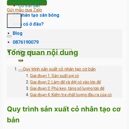
Giảm 5% gọi tại đây
Cỏ trải sàn
Gửi mẫu qua Zalo
Cỏ nhân tạo sân bóng
Mua cỏ ở đâu?
Blog
0876190079
Tổng quan nội dung
Tìm
kiếm:
Quy trình sản xuất cỏ nhân tạo cơ bản
Giai đoạn 1: Sản xuất sợi cỏ
Giai đoạn 2: Làm đế và dệt cỏ vào lớp đế
Giai đoạn 3: Phủ keo, tăng số lượng lớp đế
Giai đoạn 4: Kiểm tra chất lượng đầu ra của cỏ
Quy trình sản xuất cỏ nhân tạo cơ
bản