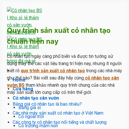
Skip
to
content
Quy trình sản xuất cỏ nhân tạo
chuẩn hiện nay
Cỏ nhân tạo ngày càng phổ biến và được tin tưởng sử
dụng thay thế các vật liệu trang trí hiện nay, nhưng ít người
biết rõ
quy trình sản xuất cỏ nhân tạo
trong các nhà máy
như thế nào? Bài viết sau đây hãy cùng
cỏ nhân tạo sân
Home
vườn BS
tham khảo nhanh quy trình chung của các nhà
Cửa hàng
máy sản xuất lớn cung cấp cỏ trên thế giới.
Cỏ nhân tạo sân vườn
Bảng giá cỏ nhân tạo là bao nhiêu?
Bảng giá sỉ
Các nhà máy sản xuất cỏ nhân tạo ở Việt Nam
Cỏ ngoài trời
Các công ty cỏ nhân tạo nổi tiếng và chất lượng
Cỏ trường mầm non