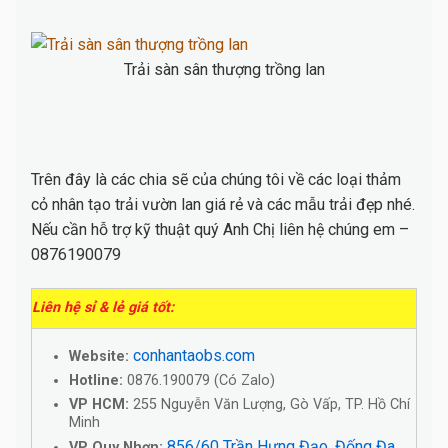
Trải sàn sân thượng trồng lan
Trên đây là các chia sẽ của chúng tôi về các loại thảm
cỏ nhân tạo trải vườn lan giá rẻ và các mẫu trải đẹp nhé.
Nếu cần hỗ trợ kỹ thuật quý Anh Chị liên hệ chúng em –
0876190079
Liên hệ sỉ & lẻ giá tốt:
conhantaobs.com
Website:
Hotline:
0876.190079 (Có Zalo)
VP HCM:
255 Nguyễn Văn Lượng, Gò Vấp, TP. Hồ Chí
Minh
856/60 Trần Hưng Đạo, Đống Đa,
VP Quy Nhơn: