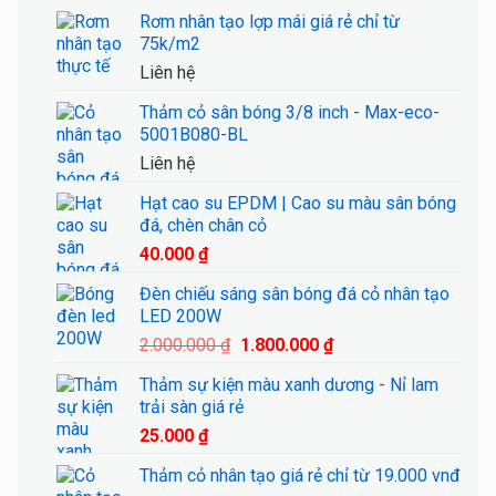
Rơm nhân tạo lợp mái giá rẻ chỉ từ
75k/m2
Liên hệ
Thảm cỏ sân bóng 3/8 inch - Max-eco-
5001B080-BL
Liên hệ
Hạt cao su EPDM | Cao su màu sân bóng
đá, chèn chân cỏ
40.000
₫
Đèn chiếu sáng sân bóng đá cỏ nhân tạo
LED 200W
Giá
Giá
2.000.000
₫
1.800.000
₫
gốc
hiện
Thảm sự kiện màu xanh dương - Nỉ lam
là:
tại
trải sàn giá rẻ
2.000.000 ₫.
là:
25.000
₫
1.800.000 ₫.
Thảm cỏ nhân tạo giá rẻ chỉ từ 19.000 vnđ