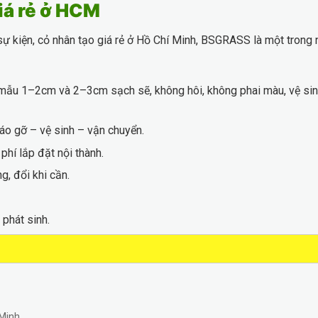
iá rẻ ở HCM
ự kiện, cỏ nhân tạo giá rẻ ở Hồ Chí Minh, BSGRASS là một trong
à mẫu 1–2cm và 2–3cm sạch sẽ, không hôi, không phai màu, vệ si
háo gỡ – vệ sinh – vận chuyển.
phí lắp đặt nội thành.
, đổi khi cần.
 phát sinh.
Minh