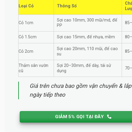
Chấ
Loại Cỏ
Thông Số
Lư
Sợi cao 10mm, 300 mũi/md, đế
Cỏ 1cm
85
PP
Cỏ 1.5cm
Sợi cao 15mm, đế nhựa, mềm
80
Sợi cao 20mm, 110 mũi, đế cao
Cỏ 2cm
85
su
Thảm sân vườn
Sợi 20–30mm, đế dày, tái sử
70
cũ
dụng
Giá trên chưa bao gồm vận chuyển & lắp đặ
ngày tiếp theo
GIẢM 5% GỌI TẠI ĐÂY