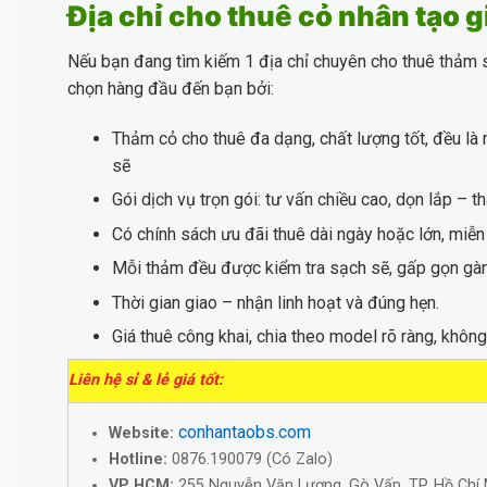
Địa chỉ cho thuê cỏ nhân tạo g
Nếu bạn đang tìm kiếm 1 địa chỉ chuyên cho thuê thảm s
chọn hàng đầu đến bạn bởi:
Thảm cỏ cho thuê đa dạng, chất lượng tốt, đều l
sẽ
Gói dịch vụ trọn gói: tư vấn chiều cao, dọn lắp – t
Có chính sách ưu đãi thuê dài ngày hoặc lớn, miễn 
Mỗi thảm đều được kiểm tra sạch sẽ, gấp gọn gàng
Thời gian giao – nhận linh hoạt và đúng hẹn.
Giá thuê công khai, chia theo model rõ ràng, không
Liên hệ sỉ & lẻ giá tốt:
conhantaobs.com
Website:
Hotline:
0876.190079 (Có Zalo)
VP HCM:
255 Nguyễn Văn Lượng, Gò Vấp, TP. Hồ Chí 