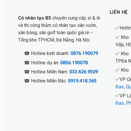
LIÊN HỆ
Cỏ nhân tạo BS
chuyên cung cấp sỉ & lẻ
và thi công thảm cỏ nhân tạo sân vườn,
✅Hotli
sân bóng, sân golf toàn quốc giá rẻ –
✅ Kho:
Tổng kho TPHCM, Đà Nẵng, Hà Nội.
Vấp, Hồ
☎ Hotline kinh doanh:
0876.190079
✅ Kho:
TP.Đà 
☎ Hotline dự án:
0856.190078
✅ Kho: 
☎ Hotline Miền Nam:
033.626.9509
✅VP Qu
☎ Hotline Miền Bắc:
0919.418.365
Đạo, Qu
✅VP Lâ
Đạo, Ph