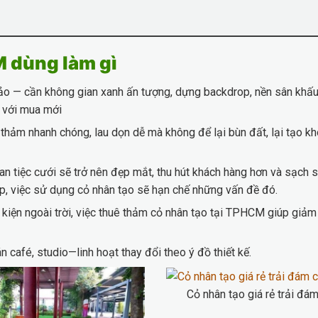
 dùng làm gì
thảo — cần không gian xanh ấn tượng, dựng backdrop, nền sân khấu
o với mua mới
hảm nhanh chóng, lau dọn dễ mà không để lại bùn đất, lại tạo kh
n tiệc cưới sẽ trở nên đẹp mắt, thu hút khách hàng hơn và sạch s
hép, việc sử dụng cỏ nhân tạo sẽ hạn chế những vấn đề đó.
ự kiện ngoài trời, việc thuê thảm cỏ nhân tạo tại TPHCM giúp giảm 
 café, studio—linh hoạt thay đổi theo ý đồ thiết kế.
Cỏ nhân tạo giá rẻ trải đá