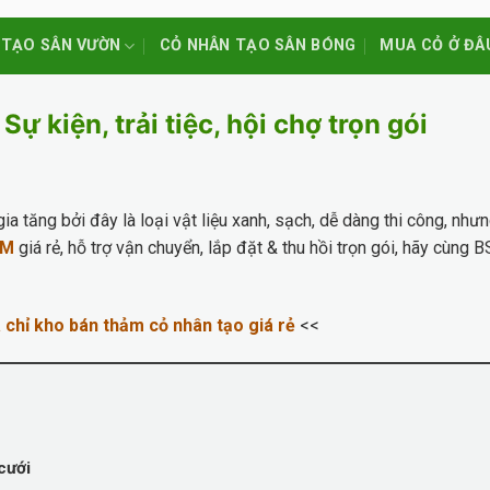
 TẠO SÂN VƯỜN
CỎ NHÂN TẠO SÂN BÓNG
MUA CỎ Ở ĐÂ
 kiện, trải tiệc, hội chợ trọn gói
a tăng bởi đây là loại vật liệu xanh, sạch, dễ dàng thi công, như
CM
giá rẻ, hỗ trợ vận chuyển, lắp đặt & thu hồi trọn gói, hãy cùn
 chỉ kho bán thảm cỏ nhân tạo giá rẻ
<<
cưới