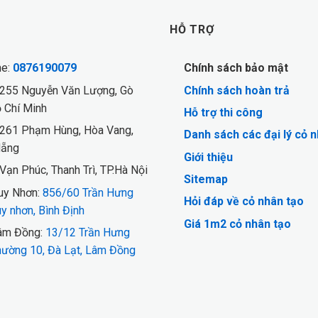
HỖ TRỢ
ne:
0876190079
Chính sách bảo mật
 255 Nguyễn Văn Lượng, Gò
Chính sách hoàn trả
 Chí Minh
Hỗ trợ thi công
 261 Phạm Hùng, Hòa Vang,
Danh sách các đại lý cỏ 
Nẵng
Giới thiệu
Vạn Phúc, Thanh Trì, TP.Hà Nội
Sitemap
y Nhơn:
856/60 Trần Hưng
Hỏi đáp về cỏ nhân tạo
y nhơn, Bình Định
Giá 1m2 cỏ nhân tạo
m Đồng:
13/12 Trần Hưng
ường 10, Đà Lạt, Lâm Đồng