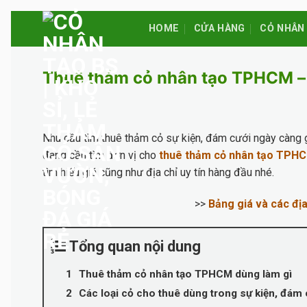
Skip
HOME
CỬA HÀNG
CỎ NHÂN
to
content
Thuê thảm cỏ nhân tạo TPHCM – Sự
Nhu cầu tìm thuê thảm cỏ sự kiện, đám cưới ngày càng gi
đang cần tìm đơn vị cho
thuê thảm cỏ nhân tạo TPH
tìm hiểu giá cũng như địa chỉ uy tín hàng đầu nhé.
>>
Bảng giá và các địa
Tổng quan nội dung
Thuê thảm cỏ nhân tạo TPHCM dùng làm gì
Các loại cỏ cho thuê dùng trong sự kiện, đám 