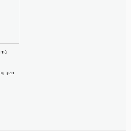
n mà
ng gian