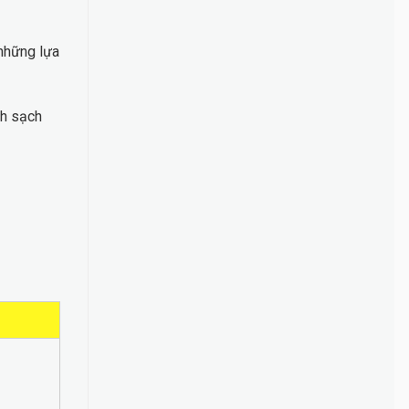
 những lựa
nh sạch