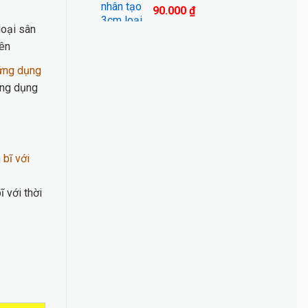
90.000
₫
loại sân
iên
ứng dụng
ĩ với thời