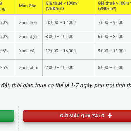
t
Giá thuê <100m²
Giá thuê >100m²
Màu Sắc
ợng
(VNĐ/m²)
(VNĐ/m²)
–90%
Xanh non
10.000 – 12.000
7.000 – 9.000
–90%
Xanh đậm
8.000 – 10.000
6.000 – 8.000
–95%
Xanh cỏ
12.000 – 15.000
9.000 – 11.000
–85%
Xanh phối
7.000 – 10.000
5.000 – 7.000
t; thời gian thuê có thể là 1‑7 ngày, phụ trội tính t
GỬI MẪU QUA ZALO