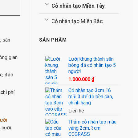
Cỏ nhân tạo Miền Tây
Cỏ nhân tạo Miền Bắc
, sàn
SẢN PHẨM
ông gian
Lưới khung thành sân
bóng đá cỏ nhân tạo 5
người
ẽ, đặc
1.000.000
₫
Cỏ nhân tạo 3cm 16
chi phí
mũi 3 đế độ bền cao,
chính hãng
Liên hệ
Thảm cỏ nhân tạo màu
m cưới
vàng 2cm, 3cm
CCGRASS