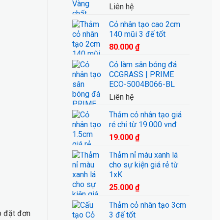
Liên hệ
Cỏ nhân tạo cao 2cm
140 mũi 3 đế tốt
80.000
₫
Cỏ làm sân bóng đá
CCGRASS | PRIME
ECO-5004B066-BL
Liên hệ
Thảm cỏ nhân tạo giá
rẻ chỉ từ 19.000 vnđ
19.000
₫
Thảm nỉ màu xanh lá
cho sự kiện giá rẻ từ
1xK
25.000
₫
Thảm cỏ nhân tạo 3cm
ắp đặt đơn
3 đế tốt