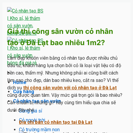
Skip
to
content
Giá thi công sân vườn cỏ nhân
tạo ở Đà Lạt bao nhiêu 1m2?
Làm đẹp khuôn viên bằng cỏ nhân tạo được nhiều chủ
đầu tư, khách hàng lựa chọn bởi cỏ là loại vật liệu có độ
bền cao, thẩm mỹ. Nhưng không phải ai cũng biết cách
làm sao cho đẹp, dán bao nhiêu keo, cắt ra sao? Vì thế
Home
dịch vụ
thi công sân vườn với cỏ nhân tạo ở Đà Lạt
Cửa hàng
cũng được quan tâm. Vậy mức giá trọn gói là bao nhiêu?
Cỏ nhân tạo sân vườn
Cần chuẩn bị những gì? hãy cùng tìm hiểu qua chia sẽ
dưới đây nhé.
Bảng giá sỉ
Cỏ ngoài trời
Địa chỉ bán cỏ nhân tạo tại Đà Lạt
Cỏ trường mầm non