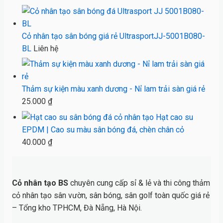
gốc
hiện
là:
tại
190.000 ₫.
là:
Cỏ nhân tạo sân bóng giá rẻ UltrasportJJ-5001B080-
180.000 ₫.
BL
Liên hệ
Thảm sự kiện màu xanh dương - Nỉ lam trải sàn giá rẻ
25.000
₫
Hạt cao su
EPDM | Cao su màu sân bóng đá, chèn chân cỏ
40.000
₫
Cỏ nhân tạo BS
chuyên cung cấp sỉ & lẻ và thi công thảm
cỏ nhân tạo sân vườn, sân bóng, sân golf toàn quốc giá rẻ
– Tổng kho TPHCM, Đà Nẵng, Hà Nội.