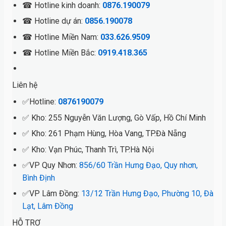
☎ Hotline kinh doanh:
0876.190079
☎ Hotline dự án:
0856.190078
☎ Hotline Miền Nam:
033.626.9509
☎ Hotline Miền Bắc:
0919.418.365
Liên hệ
✅Hotline:
0876190079
✅ Kho: 255 Nguyễn Văn Lượng, Gò Vấp, Hồ Chí Minh
✅ Kho: 261 Phạm Hùng, Hòa Vang, TP.Đà Nẵng
✅ Kho: Vạn Phúc, Thanh Trì, TP.Hà Nội
✅VP Quy Nhơn:
856/60 Trần Hưng Đạo, Quy nhơn,
Bình Định
✅VP Lâm Đồng:
13/12 Trần Hưng Đạo, Phường 10, Đà
Lạt, Lâm Đồng
HỖ TRỢ