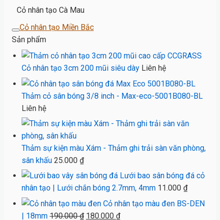
Cỏ nhân tạo Cà Mau
Cỏ nhân tạo Miền Bắc
Sản phẩm
Cỏ nhân tạo 3cm 200 mũi siêu dày
Liên hệ
Thảm cỏ sân bóng 3/8 inch - Max-eco-5001B080-BL
Liên hệ
Thảm sự kiện màu Xám - Thảm ghi trải sàn văn phòng,
sân khấu
25.000
₫
Lưới bao sân bóng đá cỏ
nhân tạo | Lưới chắn bóng 2.7mm, 4mm
11.000
₫
Cỏ nhân tạo màu đen BS-DEN
Giá
Giá
| 18mm
190.000
₫
180.000
₫