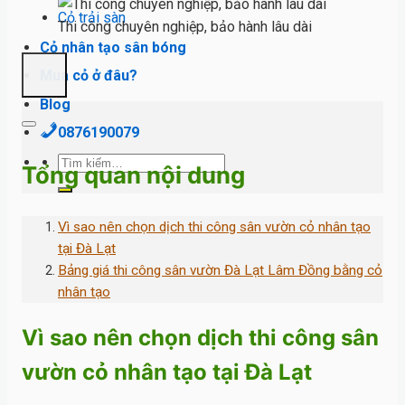
Cỏ trải sàn
Thi công chuyên nghiệp, bảo hành lâu dài
Cỏ nhân tạo sân bóng
Mua cỏ ở đâu?
Blog
0876190079
Tìm
Tổng quan nội dung
kiếm:
Vì sao nên chọn dịch thi công sân vườn cỏ nhân tạo
tại Đà Lạt
Bảng giá thi công sân vườn Đà Lạt Lâm Đồng bằng cỏ
nhân tạo
Vì sao nên chọn dịch thi công sân
vườn cỏ nhân tạo tại Đà Lạt