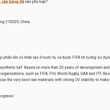
 sân bóng đá
nào phù hợp?
jing 210029, China
ấp phần lớn cỏ nhân tạo ở nước ta, và được FIFA tin tưởng sử dụng 
synthetic turf. Based on more than 20 years of development and 
 organizations, such as FIFA, FIH, World Rugby, GAA and ITF. Be
ose the very best raw materials with strong UV stability to make 
ccgrass/