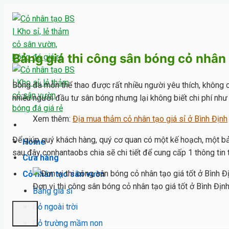
Skip
to
content
Bảng giá thi công sân bóng cỏ nhân
Bóng đá môn thể thao được rất nhiều người yêu thích, không ch
nhiều người đầu tư sân bóng nhưng lại không biết chi phí như 
Xem thêm:
Địa mua thảm cỏ nhân tạo giá sỉ ở Bình Định
Để giúp quý khách hàng, quý cơ quan có một kế hoạch, một bản
Home
sau đây conhantaobs chia sẽ chi tiết để cung cấp 1 thông tin t
Cửa hàng
Cỏ nhân tạo sân vườn
Đơn vị thi công sân bóng cỏ nhân tạo giá tốt ở Bình Địn
Bảng giá sỉ
Cỏ ngoài trời
Cỏ trường mầm non