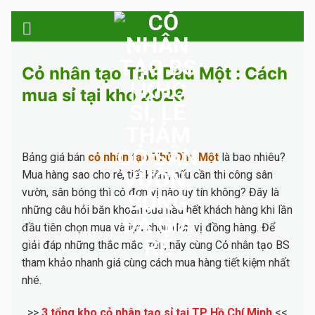
Skip
to
content
Cỏ nhân tạo Thủ Dầu Một : Cách
mua sỉ tại kho 2026
Bảng giá bán
cỏ nhân tạo Thủ Dầu Một
là bao nhiêu?
Mua hàng sao cho rẻ, tiết kiệm, nếu cần thi công sân
vườn, sân bóng thì có đơn vị nào uy tín không? Đây là
những câu hỏi băn khoăn của hầu hết khách hàng khi lần
đầu tiên chọn mua và lựa chọn đơn vị đồng hàng. Để
giải đáp những thắc mắc trên, hãy cùng Cỏ nhân tạo BS
tham khảo nhanh giá cùng cách mua hàng tiết kiệm nhất
nhé.
>>
3 tổng kho cỏ nhân tạo sỉ tại TP Hồ Chí Minh
<<