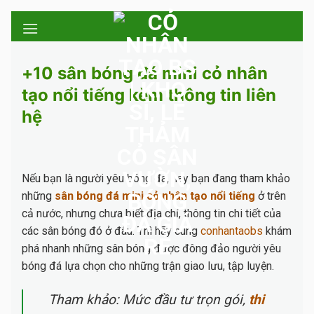
Skip
to
content
+10 sân bóng đá mini cỏ nhân
tạo nổi tiếng kèm thông tin liên
hệ
Nếu bạn là người yêu bóng đá, hay bạn đang tham khảo
những
sân bóng đá mini cỏ nhân tạo nổi tiếng
ở trên
cả nước, nhưng chưa biết địa chỉ, thông tin chi tiết của
các sân bóng đó ở đâu. Thì hãy cùng
conhantaobs
khám
phá nhanh những sân bóng được đông đảo người yêu
bóng đá lựa chọn cho những trận giao lưu, tập luyện.
Tham khảo: Mức đầu tư trọn gói,
thi