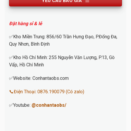
YÊU CẦU BÁO GIÁ
Đặt hàng sỉ & lẻ
✅Kho Miền Trung: 856/60 Trần Hưng Đạo, P.Đống Đa,
Quy Nhơn, Bình Định
✅Kho Hồ Chí Minh: 255 Nguyễn Văn Lượng, P.13, Gò
Vấp, Hồ Chí Minh
✅Website: Conhantaobs.com
📞Điện Thoại: 0876.190079 (Có zalo)
✅Youtube:
@conhantaobs/