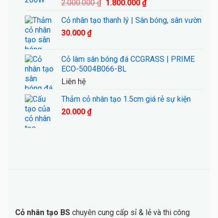
Giá
Giá
2.000.000
₫
1.800.000
₫
gốc
hiện
Cỏ nhân tạo thanh lý | Sân bóng, sân vườn
là:
tại
30.000
₫
2.000.000 ₫.
là:
1.800.000 ₫.
Cỏ làm sân bóng đá CCGRASS | PRIME
ECO-5004B066-BL
Liên hệ
Thảm cỏ nhân tạo 1.5cm giá rẻ sự kiện
20.000
₫
Cỏ nhân tạo BS
chuyên cung cấp sỉ & lẻ và thi công