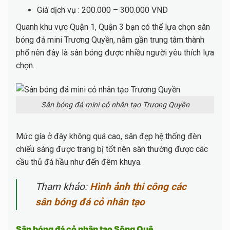
Giá dịch vụ : 200.000 – 300.000 VND
Quanh khu vực Quận 1, Quận 3 bạn có thể lựa chọn sân
bóng đá mini Trương Quyền, nằm gần trung tâm thành
phố nên đây là sân bóng được nhiều người yêu thích lựa
chọn.
Sân bóng đá mini cỏ nhân tạo Trương Quyền
Mức gía ở đây không quá cao, sân đẹp hệ thống đèn
chiếu sáng được trang bị tốt nên sân thường được các
cầu thủ đá hầu như đến đêm khuya.
Tham khảo:
Hình ảnh thi công các
sân bóng đá cỏ nhân tạo
Sân bóng đá cỏ nhân tạo Sông Quê