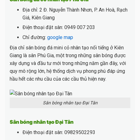
Địa chỉ: 2 Đ. Nguyễn Thành Nhơn, P. An Hoà, Rạch
Giá, Kiên Giang
Điện thoại đặt sân: 0949 007 203
Chỉ đường:
google map
Địa chỉ sân bóng đá mini cỏ nhân tạo nổi tiếng ở Kiên
Giang là sân Phú Gia, một trong những sân bóng được
xây dựng và đầu tư mới trong những năm gần đây, với
quy mô rộng lớn, hệ thống dịch vụ phong phú đáp ứng
hầu hết các nhu cầu của các cầu thủ hiện nay.
Sân bóng nhân tạo Đại Tân
Sân bóng nhân tạo Đại Tân
Điện thoại đặt sân: 09829502293