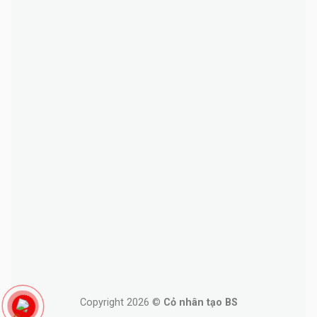
Copyright 2026 ©
Cỏ nhân tạo BS