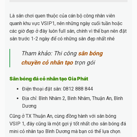
Là sân chơi quen thuộc của cán bộ công nhân viên
quanh khu vực VSIP1, nên những ngày cuối tuần hoặc
các giờ đẹp ở đây luôn full sân, chính vì thế bạn nên đặt
sân trước 1-2 ngày để có những sân đẹp nhất nhé
Tham khảo: Thi công
sân bóng
chuyền cỏ nhân tạo
trọn gói
Sân bóng đá cỏ nhân tạo Gia Phát
Điện thoại đặt sân: 0812 888 844
Địa chỉ: Bình Nhâm 2, Binh Nhâm, Thuận An, Bình
Dương
Cũng ở TX Thuận An, cùng đồng hành với sân bóng
VSIP 1, đây cũng là một gợi ý tốt nhất cho sân bóng đá
mini cỏ nhân tạo Bình Dương mà bạn có thể lựa chọn.