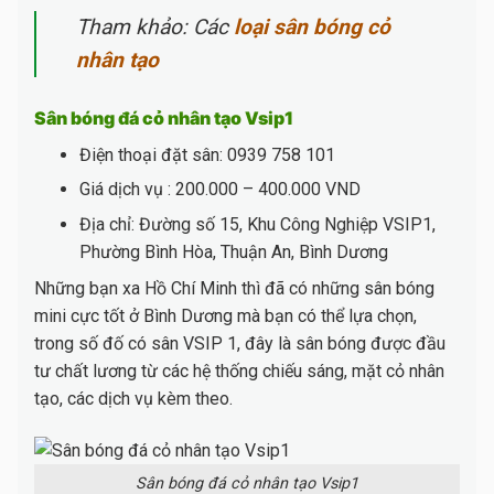
Tham khảo: Các
loại sân bóng cỏ
nhân tạo
Sân bóng đá cỏ nhân tạo Vsip1
Điện thoại đặt sân: 0939 758 101
Giá dịch vụ : 200.000 – 400.000 VND
Địa chỉ: Đường số 15, Khu Công Nghiệp VSIP1,
Phường Bình Hòa, Thuận An, Bình Dương
Những bạn xa Hồ Chí Minh thì đã có những sân bóng
mini cực tốt ở Bình Dương mà bạn có thể lựa chọn,
trong số đố có sân VSIP 1, đây là sân bóng được đầu
tư chất lương từ các hệ thống chiếu sáng, mặt cỏ nhân
tạo, các dịch vụ kèm theo.
Sân bóng đá cỏ nhân tạo Vsip1