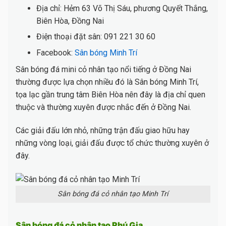
Địa chỉ: Hẻm 63 Võ Thị Sáu, phương Quyết Thắng,
Biên Hòa, Đồng Nai
Điện thoại đặt sân: 091 221 30 60
Facebook:
Sân bóng Minh Trí
Sân bóng đá mini cỏ nhân tạo nổi tiếng ở Đồng Nai
thường được lựa chọn nhiều đó là Sân bóng Minh Trí,
tọa lạc gần trung tâm Biên Hòa nên đây là địa chỉ quen
thuộc và thường xuyên được nhắc đến ở Đồng Nai.
Các giải đấu lớn nhỏ, những trận đấu giao hữu hay
những vòng loại, giải đấu được tổ chức thường xuyên ở
đây.
Sân bóng đá cỏ nhân tạo Minh Trí
Sân bóng đá cỏ nhân tạo Phú Gia