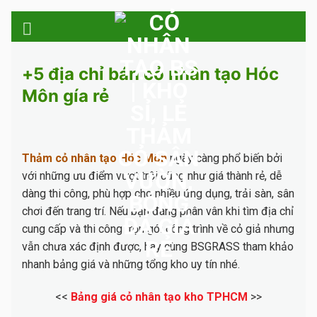
Skip
to
content
+5 địa chỉ bán cỏ nhân tạo Hóc
Môn gía rẻ
Thảm cỏ nhân tạo Hóc Môn
ngày càng phổ biến bởi
với những ưu điểm vượt trội cũng như giá thành rẻ, dễ
dàng thi công, phù hợp cho nhiều ứng dụng, trải sàn, sân
chơi đến trang trí. Nếu bạn đang phân vân khi tìm địa chỉ
cung cấp và thi công trọn gói công trình về cỏ giả nhưng
vẫn chưa xác định được, hãy cùng BSGRASS tham khảo
nhanh bảng giá và những tổng kho uy tín nhé.
<<
Bảng giá cỏ nhân tạo kho TPHCM
>>