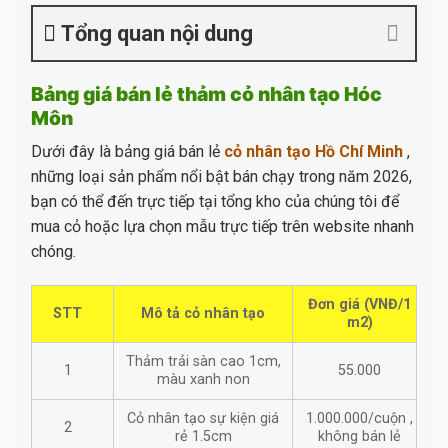
Tổng quan nội dung
Bảng giá bán lẻ thảm cỏ nhân tạo Hóc
Môn
Dưới đây là bảng giá bán lẻ
cỏ nhân tạo Hồ Chí Minh
,
những loại sản phẩm nổi bật bán chạy trong năm 2026,
bạn có thể đến trực tiếp tại tổng kho của chúng tôi để
mua cỏ hoặc lựa chọn mẫu trực tiếp trên website nhanh
chóng.
Đơn giá (VNĐ/1
STT
Mô tả cỏ nhân tạo
m2)
Thảm trải sàn cao 1cm,
1
55.000
màu xanh non
Cỏ nhân tạo sự kiện giá
1.000.000/cuộn ,
2
rẻ 1.5cm
không bán lẻ