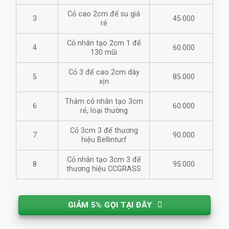
Cỏ cao 2cm đế su giá
3
45.000
rẻ
Cỏ nhân tạo 2cm 1 đế
4
60.000
130 mũi
Cỏ 3 đế cao 2cm dày
5
85.000
xịn
Thảm cỏ nhân tạo 3cm
6
60.000
rẻ, loại thường
Cỏ 3cm 3 đế thương
7
90.000
hiệu Bellinturf
Cỏ nhân tạo 3cm 3 đế
8
95.000
thương hiệu CCGRASS
GIẢM 5% GỌI TẠI ĐÂY