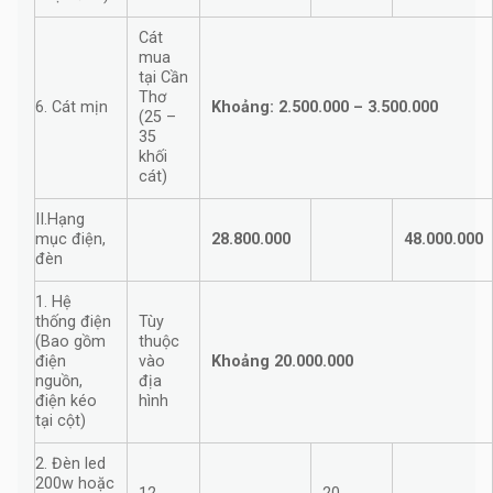
Cát
mua
tại Cần
Thơ
6. Cát mịn
Khoảng: 2.500.000 – 3.500.000
(25 –
35
khối
cát)
II.Hạng
mục điện,
28.800.000
48.000.000
đèn
1. Hệ
thống điện
Tùy
(Bao gồm
thuộc
điện
vào
Khoảng 20.000.000
nguồn,
địa
điện kéo
hình
tại cột)
2. Đèn led
200w hoặc