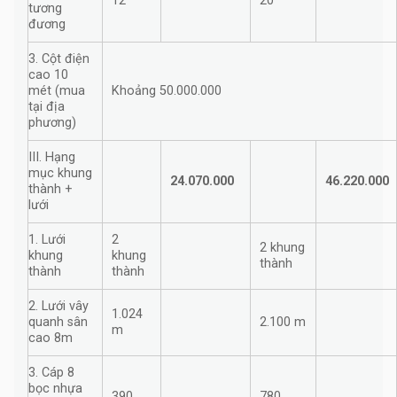
12
20
tương
đương
3. Cột điện
cao 10
mét (mua
Khoảng 50.000.000
tại địa
phương)
III. Hạng
mục khung
24.070.000
46.220.000
thành +
lưới
1. Lưới
2
2 khung
khung
khung
thành
thành
thành
2. Lưới vây
1.024
quanh sân
2.100 m
m
cao 8m
3. Cáp 8
bọc nhựa
390
780