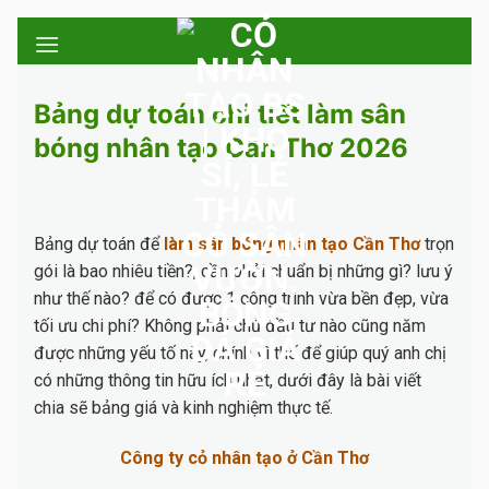
Skip
to
content
Bảng dự toán chi tiết làm sân
bóng nhân tạo Cần Thơ 2026
Bảng dự toán để
làm sân bóng nhân tạo Cần Thơ
trọn
gói là bao nhiêu tiền?, cần phải chuẩn bị những gì? lưu ý
như thế nào? để có được 1 công trình vừa bền đẹp, vừa
tối ưu chi phí? Không phải chủ đầu tư nào cũng năm
được những yếu tố này, chính vì thế để giúp quý anh chị
có những thông tin hữu ích nhất, dưới đây là bài viết
chia sẽ bảng giá và kinh nghiệm thực tế.
Công ty cỏ nhân tạo ở Cần Thơ