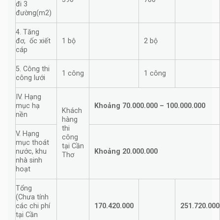
đi 3
đường(m2)
4. Tăng
đơ, ốc xiết
1 bộ
2 bộ
cáp
5. Công thi
1 công
1 công
công lưới
IV. Hạng
mục hạ
Khoảng 70.000.000 – 100.000.000
Khách
nền
hàng
thi
V. Hạng
công
mục thoát
tại Cần
nước, khu
Khoảng 20.000.000
Thơ
nhà sinh
hoạt
Tổng
(Chưa tính
các chi phí
170.420.000
251.720.000
tại Cần