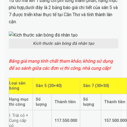
Từ đó mà lên 1 bảng chi phí từng thành phần, hạng mục
phù hợp,dưới đây là 2 bảng báo giá chi tiết của sân 5 và
7 được triển khai thực tế tại Cần Thơ và tỉnh thành lân
cận.
Kích thước sân bóng đá nhân tạo
Bảng giá mang tính chất tham khảo, không sử dụng
để so sánh giữa các đơn vị thi công, nhà cung cấp!
Loại sân
Sân 5 (20×40)
Sân 7 (30×50)
bóng
Hạng mục
Số
Số
Thành tiền
Thành tiền
thi công
lượng
lượng
I. Trải cỏ +
Cung cấp
117.550.000
157.500.000
cỏ