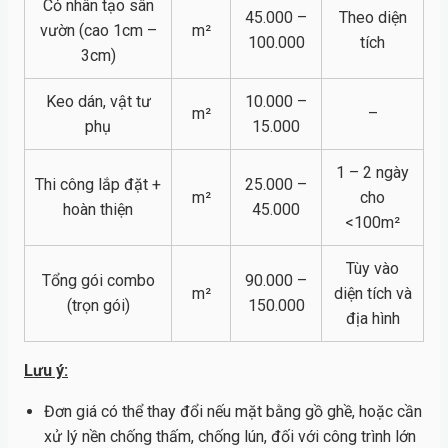
Cỏ nhân tạo sân
45.000 –
Theo diện
vườn (cao 1cm –
m²
100.000
tích
3cm)
Keo dán, vật tư
10.000 –
m²
–
phụ
15.000
1 – 2 ngày
Thi công lắp đặt +
25.000 –
m²
cho
hoàn thiện
45.000
<100m²
Tùy vào
Tổng gói combo
90.000 –
m²
diện tích và
(trọn gói)
150.000
địa hình
Lưu ý:
Đơn giá có thể thay đổi nếu mặt bằng gồ ghề, hoặc cần
xử lý nền chống thấm, chống lún, đối với công trình lớn