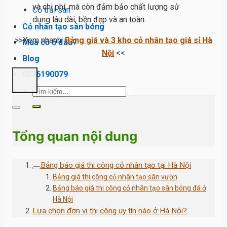
và chi phí, mà còn đảm bảo chất lượng sử
Cỏ trải sàn
dụng lâu dài, bền đẹp và an toàn.
Cỏ nhân tạo sân bóng
>>Xem nhanh:
Bảng giá và 3 kho cỏ nhân tạo giá sỉ Hà
Mua cỏ ở đâu?
Nội
<<
Blog
0876190079
Tìm
kiếm:
Tổng quan nội dung
Bảng báo giá thi công cỏ nhân tạo tại Hà Nội
Bảng giá thi công cỏ nhân tạo sân vườn
Bảng báo giá thi công cỏ nhân tạo sân bóng đá ở
Hà Nội
Lựa chọn đơn vị thi công uy tín nào ở Hà Nội?