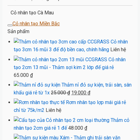
Cỏ nhân tạo Cà Mau
Cỏ nhân tạo Miền Bắc
Sản phẩm
Cỏ nhân
tạo 3cm 16 mũi 3 đế độ bền cao, chính hãng
Liên hệ
Cỏ nhân
tạo 2cm 13 mũi - Thảm sợi kim 2 lớp đế giá rẻ
65.000
₫
Thảm nỉ đỏ sự kiện, trải sàn, sân
Giá
Giá
khấu giá rẻ từ 1x
25.000
₫
19.000
₫
gốc
hiện
Rơm nhân tạo lợp mái giá rẻ
là:
tại
chỉ từ 75k/m2
Liên hệ
25.000 ₫.
là:
Thảm cỏ
19.000 ₫.
nhân tạo 2cm giá rẻ 1 đế
48.000
₫