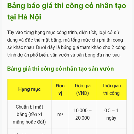
Bảng báo giá thi công cỏ nhân tạo
tại Hà Nội
Tùy vào từng hạng mục công trình, diện tích, loại cỏ sử
dụng và đặc thù mặt bằng, mà tổng mức chi phí thi công
sẽ khác nhau. Dưới đây là bảng giá tham khảo cho 2 công
trình dự án phổ biến: sân vườn và sân bóng đá như sau:
Bảng giá thi công cỏ nhân tạo sân vườn
Đơn
Đơn giá
Thời gian
Hạng mục
vị
(VNĐ)
thi công
Chuẩn bị mặt
10.000 –
0.5 – 1
bằng (nền xi
m²
20.000
ngày
măng hoặc đất)