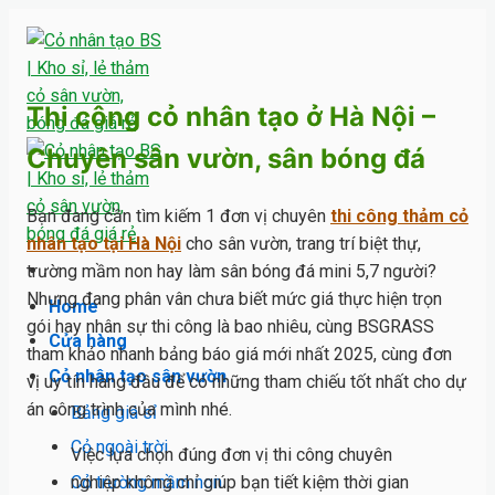
Skip
to
content
Thi công cỏ nhân tạo ở Hà Nội –
Chuyên sân vườn, sân bóng đá
Bạn đang cần tìm kiếm 1 đơn vị chuyên
thi công thảm cỏ
nhân tạo tại Hà Nội
cho sân vườn, trang trí biệt thự,
trường mầm non hay làm sân bóng đá mini 5,7 người?
Nhưng đang phân vân chưa biết mức giá thực hiện trọn
Home
gói hay nhân sự thi công là bao nhiêu, cùng BSGRASS
Cửa hàng
tham khảo nhanh bảng báo giá mới nhất 2025, cùng đơn
Cỏ nhân tạo sân vườn
vị uy tín hàng đầu để có những tham chiếu tốt nhất cho dự
án công trình của mình nhé.
Bảng giá sỉ
Cỏ ngoài trời
Việc lựa chọn đúng đơn vị thi công chuyên
Cỏ trường mầm non
nghiệp không chỉ giúp bạn tiết kiệm thời gian