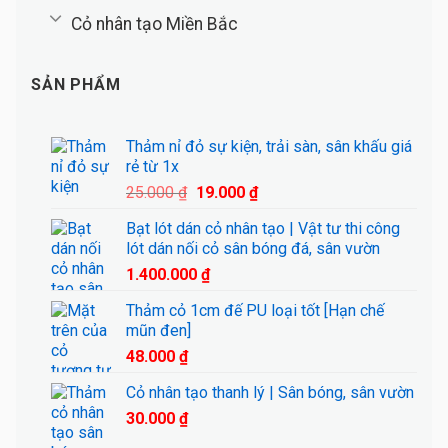
Cỏ nhân tạo Miền Bắc
SẢN PHẨM
Thảm nỉ đỏ sự kiện, trải sàn, sân khấu giá
rẻ từ 1x
Giá
Giá
25.000
₫
19.000
₫
gốc
hiện
Bạt lót dán cỏ nhân tạo | Vật tư thi công
là:
tại
lót dán nối cỏ sân bóng đá, sân vườn
25.000 ₫.
là:
1.400.000
₫
19.000 ₫.
Thảm cỏ 1cm đế PU loại tốt [Hạn chế
mũn đen]
48.000
₫
Cỏ nhân tạo thanh lý | Sân bóng, sân vườn
30.000
₫