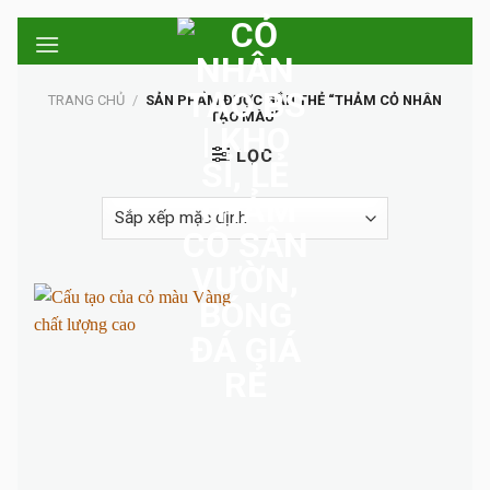
Skip
to
content
TRANG CHỦ
/
SẢN PHẨM ĐƯỢC GẮN THẺ “THẢM CỎ NHÂN
TẠO MÀU”
LỌC