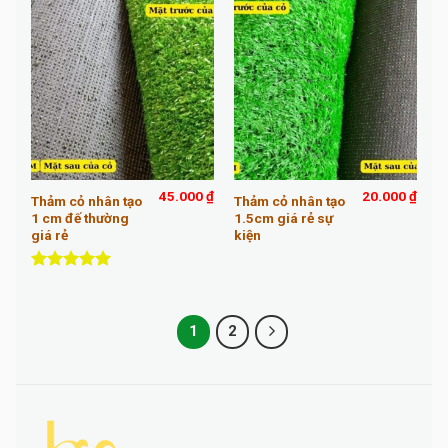
45.000
₫
20.000
₫
Thảm cỏ nhân tạo
Thảm cỏ nhân tạo
1 cm đế thường
1.5cm giá rẻ sự
giá rẻ
kiện
Được xếp
hạng
5.00
5 sao
1
2