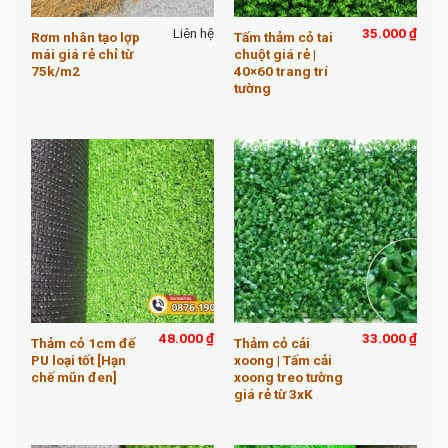
Liên hệ
35.000
₫
Rơm nhân tạo lợp
Tấm thảm cỏ tai
mái giá rẻ chỉ từ
chuột giá rẻ |
75k/m2
40×60 trang trí
tường
48.000
₫
33.000
₫
Thảm cỏ 1cm đế
Thảm cỏ cải
PU loại tốt [Hạn
xoong | Tấm cải
chế mũn đen]
xoong treo tường
giá rẻ từ 3xK