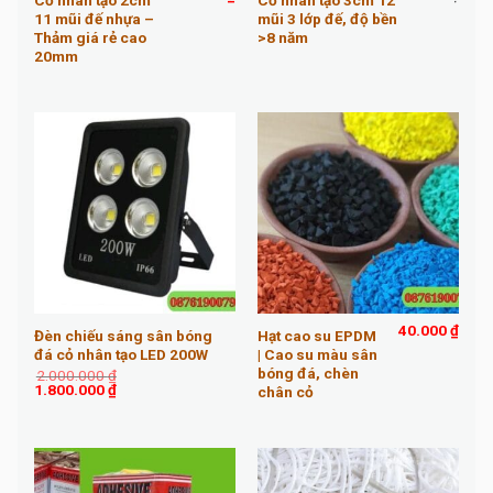
11 mũi đế nhựa –
mũi 3 lớp đế, độ bền
Thảm giá rẻ cao
>8 năm
20mm
40.000
₫
Đèn chiếu sáng sân bóng
Hạt cao su EPDM
đá cỏ nhân tạo LED 200W
| Cao su màu sân
bóng đá, chèn
2.000.000
₫
Giá
Giá
1.800.000
₫
chân cỏ
gốc
hiện
là:
tại
2.000.000 ₫.
là:
1.800.000 ₫.